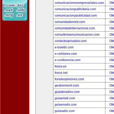
comunicacionesempresariales.com
Ofe
comunicacionpublicitaria.com
Ofe
comunicacionypublicidad.com
Ofe
comunidadenred.com
Ofe
comunidadinternacional.com
Ofe
consultoriaencomunicacion.com
Ofe
contactosprivados.com
Ofe
e-boletin.com
Ofe
e-celulares.com
Ofe
e-conferencia.com
Ofe
fonox.es
Ofe
fonox.net
Ofe
forodeopiniones.com
Ofe
gestionmovil.com
Ofe
guiaderadios.com
Ofe
guiaemail.com
Ofe
guiaemails.com
Ofe
guiaradio.com
Ofe