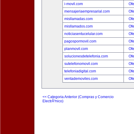
i-movil.com
Ofe
mensajeriaempresarial.com
Ofe
misllamadas.com
Ofe
misllamados.com
Ofe
noticiasentucelular.com
Ofe
pagospormovil.com
Ofe
planmovil.com
Ofe
solucionesdetelefonia.com
Ofe
sutelefonomovil.com
Ofe
telefoniadigital.com
Ofe
ventademoviles.com
Ofe
<< Categoria Anterior (Compras y Comercio
ElectrÃ³nico)