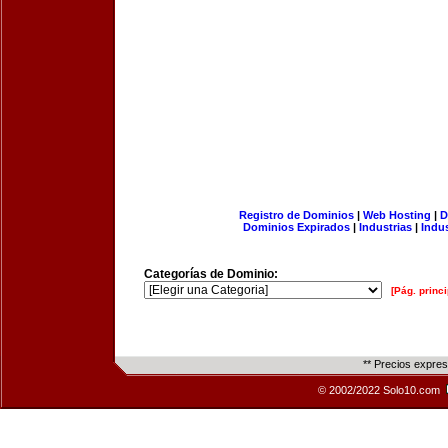
Registro de Dominios
|
Web Hosting
|
D
Dominios Expirados
|
Industrias
|
Indu
Categorías de Dominio:
[Pág. princi
** Precios expre
© 2002/2022 Solo10.com