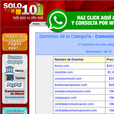
Dominios de la Categoría -
Comunica
37 dominios en esta categ
Mostrando 1 de 37
Nombre de Dominio
Prec
fonox.com
$49,
movilink.com
$2,
conexionmovil.com
$5
telefoniaempresas.com
$4
areadecomunicacion.com
Ofe
celujuegos.com
Ofe
centraldecomunicacion.com
Ofe
centraldecomunicaciones.com
Ofe