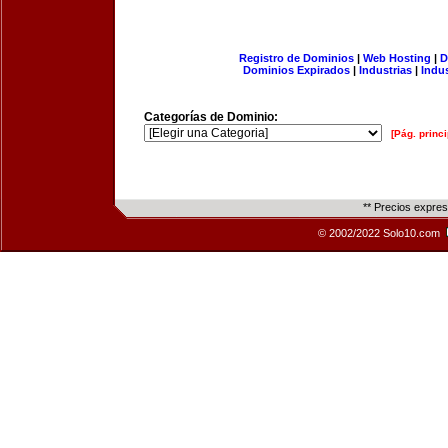
Registro de Dominios
|
Web Hosting
|
D
Dominios Expirados
|
Industrias
|
Indu
Categorías de Dominio:
[Pág. princi
** Precios expre
© 2002/2022 Solo10.com