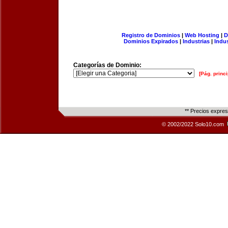
Registro de Dominios
|
Web Hosting
|
D
Dominios Expirados
|
Industrias
|
Indu
Categorías de Dominio:
[Pág. princi
** Precios expre
© 2002/2022 Solo10.com