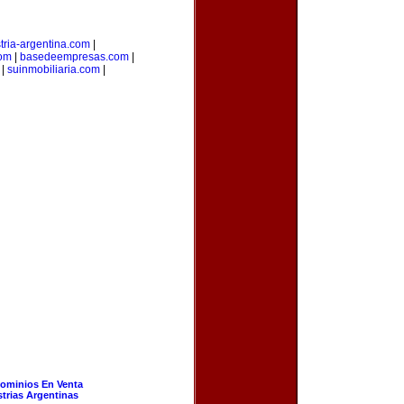
tria-argentina.com
|
com
|
basedeempresas.com
|
|
suinmobiliaria.com
|
ominios En Venta
strias Argentinas