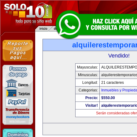
alquilerestempora
Vendido!
Mayusculas:
ALQUILERESTEMPO
Minusculas:
alquilerestemporario
Longitud:
21 caracteres
Categorias:
Inmuebles y Propied
Precio:
$550.00
Visitar!
alquilerestemporar
Serán consideradas ofer