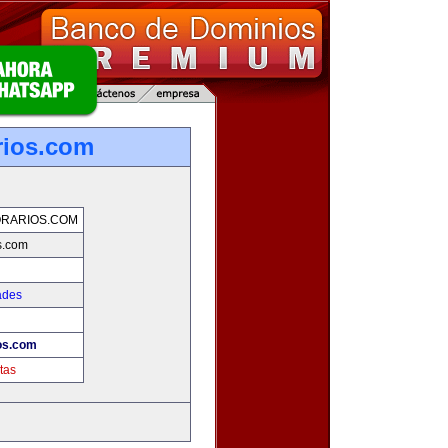
rios.com
RARIOS.COM
s.com
ades
ios.com
tas