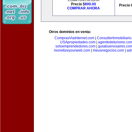
COMPRAR AHORA
Precio $
800.00
Precio 
COMPRAR AHORA
Otros dominios en venta:
ComprasViaInternet.com
|
ConsultorInmobiliari
USApropiedades.com
|
agentedeturismo.co
soloemprendedores.com
|
guiabuenosaires.co
monetizeyourweb.com
|
meusnegocios.com
|
adm