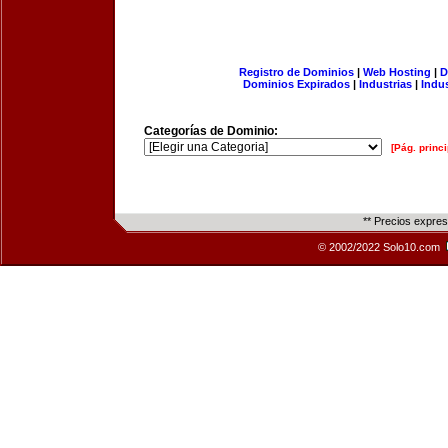
Registro de Dominios
|
Web Hosting
|
D
Dominios Expirados
|
Industrias
|
Indu
Categorías de Dominio:
[Pág. princi
** Precios expre
© 2002/2022 Solo10.com