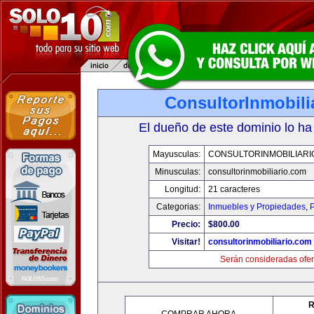
ConsultorInmobili
El dueño de este dominio lo ha
Mayusculas:
CONSULTORINMOBILIARI
Minusculas:
consultorinmobiliario.com
Longitud:
21 caracteres
Categorias:
Inmuebles y Propiedades
,
P
Precio:
$800.00
Visitar!
consultorinmobiliario.com
Serán consideradas ofer
R