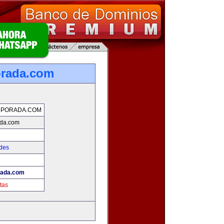
orada.com
MPORADA.COM
ada.com
des
rada.com
tas