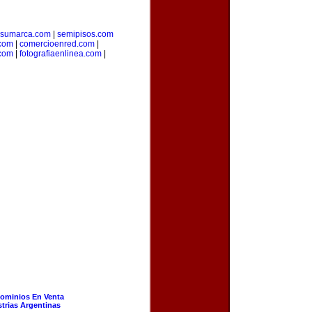
resumarca.com
|
semipisos.com
.com
|
comercioenred.com
|
.com
|
fotografiaenlinea.com
|
ominios En Venta
strias Argentinas