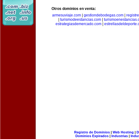
Otros dominios en venta:
armesuviaje.com
|
gestiondebodegas.com
|
regist
|
turismodeestancias.com
|
turismoenestancias
estrategiasdemercado.com
|
estrellasdeldeporte
Registro de Dominios
|
Web Hosting
|
D
Dominios Expirados
|
Industrias
|
Indu