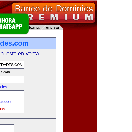
ades.com
 puesto en Venta
EDADES.COM
es.com
ades
des.com
tas