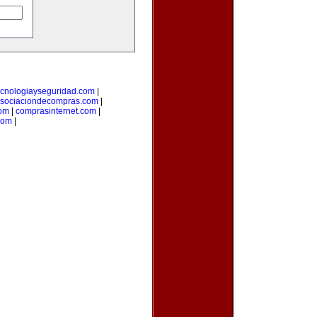
ecnologiayseguridad.com
|
sociaciondecompras.com
|
om
|
comprasinternet.com
|
com
|