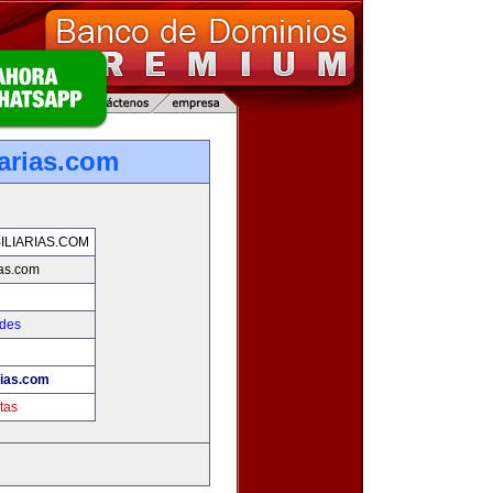
iarias.com
ILIARIAS.COM
ias.com
ades
rias.com
tas