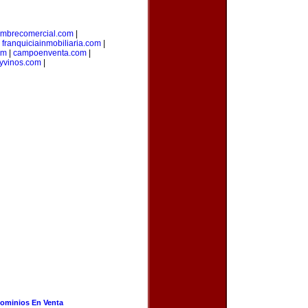
mbrecomercial.com
|
|
franquiciainmobiliaria.com
|
om
|
campoenventa.com
|
yvinos.com
|
ominios En Venta