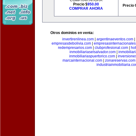
COMPRAR AHORA
Precio $
950.00
Precio 
COMPRAR AHORA
Otros dominios en venta:
invertirenlinea.com
|
argentinaeventos.com
|
empresasdebolivia.com
|
empresasinternacionale
redempresarios.com
|
clubprofesional.com
|
ho
inmobiliariaselsalvador.com
|
inmobilia
inmobiliariaspuertorico.com
|
inversione
marcainternacional.com
|
zonareservas.com
industriainmobiliaria.c