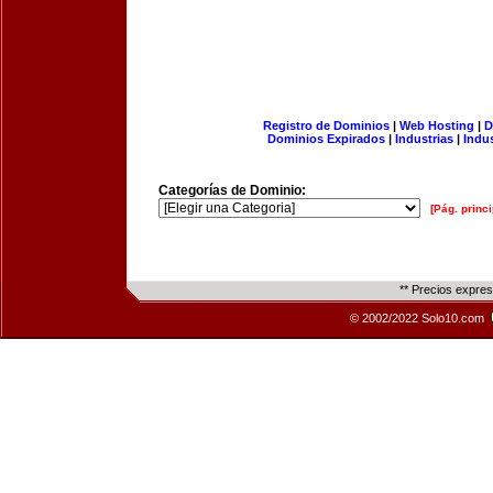
Registro de Dominios
|
Web Hosting
|
D
Dominios Expirados
|
Industrias
|
Indu
Categorías de Dominio:
[Pág. princi
** Precios expre
© 2002/2022 Solo10.com