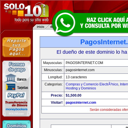
PagosInternet
El dueño de este dominio lo ha
Mayusculas:
PAGOSINTERNET.COM
Minusculas:
pagosinternet.com
Longitud:
13 caracteres
Categorias:
Compras y Comercio ElectrÃ³nico
,
Inter
Hosting y Dominios
Precio:
$1,500.00
Visitar!
pagosinternet.com
Serán consideradas ofer